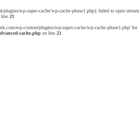
plugins/wp-super-cache/wp-cache-phase1.php): failed to open stream: 
 line
21
rk.com/wp-content/plugins/wp-super-cache/wp-cache-phase1.php' for incl
advanced-cache.php
on line
21