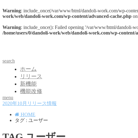
Warning
: include_once(/var/www/html/dandoli-work.com/wp-content/
work/web/dandoli-work.com/wp-content/advanced-cache.php
on
Warning
: include_once(): Failed opening '/var/www/html/dandoli-wo
/home/users/0/dandoli-work/web/dandoli-work.com/wp-content/
DandoliWork リリースノート
search
ホーム
リリース
新機能
機能改修
menu
2020年10月リリース情報
HOME
タグ : ユーザー
TAG
ユーザー