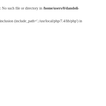
No such file or directory in
/home/users/0/dandoli-
usion (include_path='.:/usr/local/php/7.4/lib/php') in