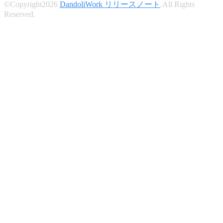
©Copyright2026
DandoliWork リリースノート
.All Rights
Reserved.