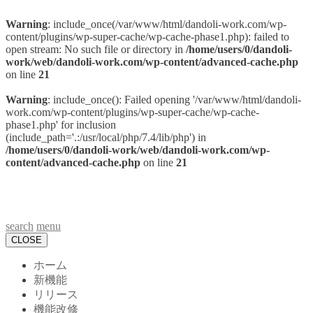
Warning
: include_once(/var/www/html/dandoli-work.com/wp-
content/plugins/wp-super-cache/wp-cache-phase1.php): failed to
open stream: No such file or directory in
/home/users/0/dandoli-
work/web/dandoli-work.com/wp-content/advanced-cache.php
on line
21
Warning
: include_once(): Failed opening '/var/www/html/dandoli-
work.com/wp-content/plugins/wp-super-cache/wp-cache-
phase1.php' for inclusion
(include_path='.:/usr/local/php/7.4/lib/php') in
/home/users/0/dandoli-work/web/dandoli-work.com/wp-
content/advanced-cache.php
on line
21
DandoliWork リリースノート
search
menu
CLOSE
ホーム
新機能
リリース
機能改修